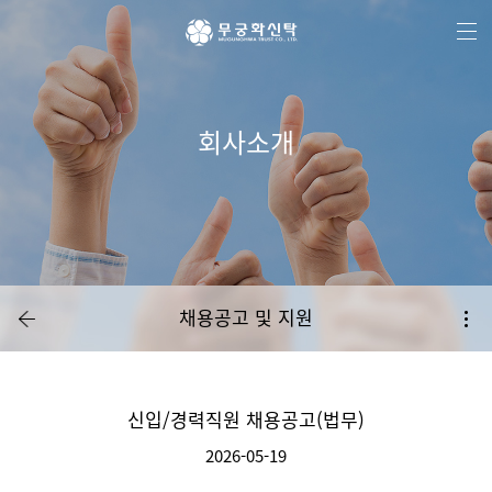
주
본
하
메
문
단
뉴
바
메
바
로
뉴
로
가
바
가
기
로
기
가
기
회사소개
채용공고 및 지원
신입/경력직원 채용공고(법무)
2026-05-19